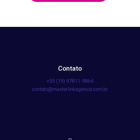
Contato
+55 (19) 97811-9864
contato@masterlinkagencia.com.br