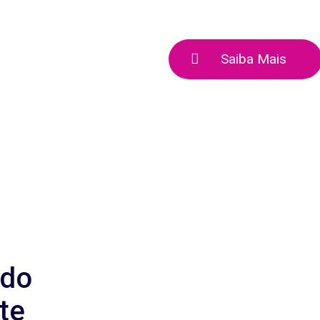
Saiba Mais
ndo
te