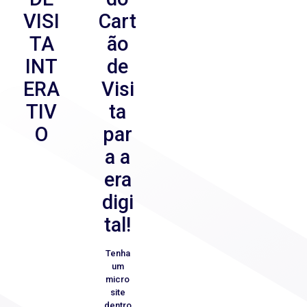
VISI
Cart
TA
ão
INT
de
ERA
Visi
TIV
ta
O
par
a a
era
digi
tal!
Tenha
um
micro
site
dentro