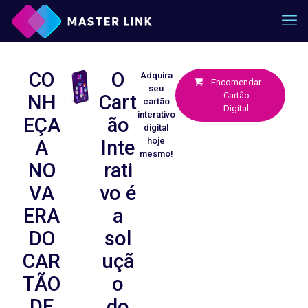
CO
O
Adquira
Encomendar
seu
Cartão
NH
Cart
cartão
Digital
interativo
EÇA
ão
digital
hoje
A
Inte
mesmo!
NO
rati
VA
vo é
ERA
a
DO
sol
CAR
uçã
TÃO
o
DE
do